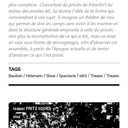
plus complexe. L’ouverture du procès de Francfort au
milieu des années 60, lui donne l’idée de la forme qui
conviendrait à son sujet. Il imagine un théâtre de voix
qui permet de dire les camps sans avoir à les montrer et
dont la structure générale emprunte à celle du procès :
non plus la reconstitution de ce qui a été, mais sa mise
en voix sous forme de témoignages, afin d’observer cet
ensemble, à partir de l’époque actuelle et de tenter
d’analyser ce qui s’est passé.
TAGS
/
/
/
/
/
/
Baudoin
Hirlemann
Show
Spectacle
tdlr2
Theater
Theatre